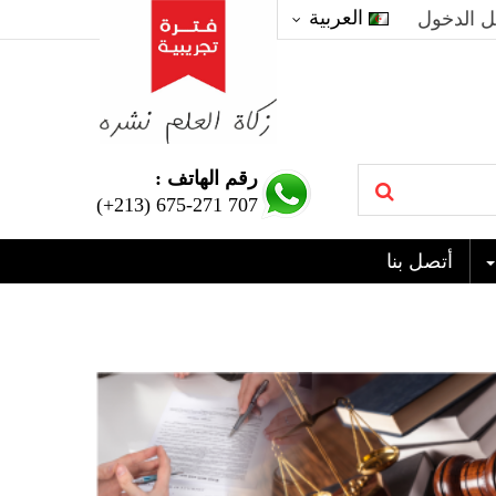
العربية
 الدخول
رقم الهاتف :
(+213) 675-271 707
أتصل بنا