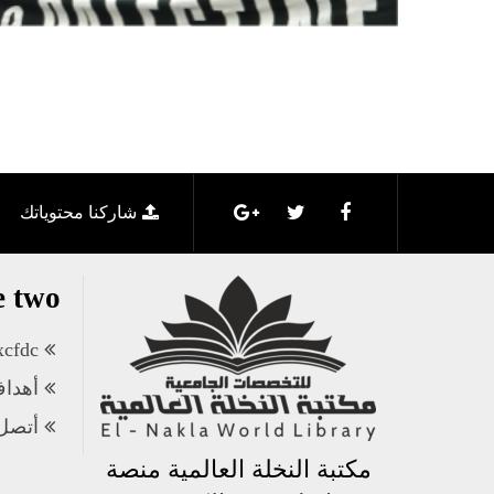
شاركنا محتوياتك
e two
xcfdc
أهداف
أتصل 
مكتبة النخلة العالمية منصة