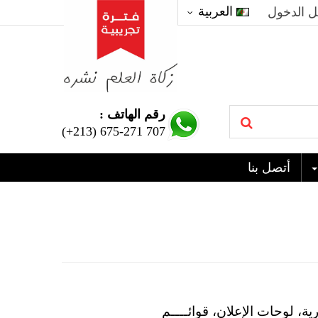
العربية
 الدخول
رقم الهاتف :
(+213) 675-271 707
أتصل بنا
، لوحات الإعلان، قوائــــم