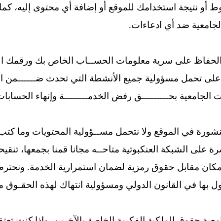
وط أو نتيجة استخدامك للموقع أو إضافة أي محتوى إليه، كما
جامعية ضد أي ادعاءات.
لحفاظ على سرية معلومات الحســاب الخاص بك ورقمك السر
 على تحمل مسؤولية جميع الأنشطة التي تحدث ضــــــمن 
لجامعية بحـــــــــق رفض الخدمــــــــة وإنهاء الحسابات و
نشورة في الموقع ولا نتحمل مســؤولية المحتويات وما كتب 
على الشبكة العنكبوتية متاحــه مجانا قمنا بجمعها، تنقيحها، 
ان مقابل حقوق رمزية لضمان استمرارية الخدمة. ونحترم 
معمول بها في القانون الدولي ومسؤولية انتهاك لهذه الحقـوق
ية حقوق الملكية الفكرية الخاصة بالآخرين، وإذا كنت تعتقد