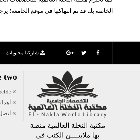
الخاصة بك قد تم انتهاكها في موقع الجامعة؛ يرج
شاركنا محتوياتك
e two
xcfdc
أهداف
أتصل 
مكتبة النخلة العالمية منصة
بها ملاييــــن الكتب في