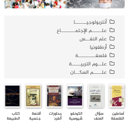
أنتربولوجيــــــــا
علـــــــم الإجتمــــــــــاع
علم النفـــس
أرطفونيا
فلسفــــــــــــة
علـــوم التربيــــــة
علــــــم السكـــان
أساطين
سؤال
الكونفو
محاورات
أقنعة
كتاب
الفلسفة
العنف
شيوسية
ألفرد
جنسية
الطبيعة
الحديثة
بين
نورث
كاميلي
البشرية
والمعا...
الائتمائية
هوايتهلد
باليا
والسلوك