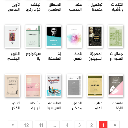
الكلمات
توكفيل ..
عقم
المنطق
نيتشه
تأويل
والأشياء
مقدمة
المذهب
الوضعي
فؤاد زكريا
الظاهريا
ميشيل
قصيرة
التاريخي
زكي
ت
فوكو
جداً س...
كارل
نجيب
بوب...
محمود
جماليات
المعجزة
قصة
لِمَ
سيكولوج
النزوع
الفنون و
السبينوز
نفس
الفلسفة
ية
الجنسي
فلسفة
ية
السعادة
الأنثوي
تاريخ ا...
فريدريك
175
جاك أن...
ل...
سلسلة...
فلسفة
كتاب
العقل
الفلسفة
مشكلة
أعلام
اللذة
العلم
مدخل
السياسية
البنية
الفكر
والألم
والفرضية
موجز
اليوم
زكريا
الفلسفي
هنري
جون
كريست...
إبراهيم...
المعاصر
بو...
سيرل
...
»
42
41
...
4
3
2
1
«