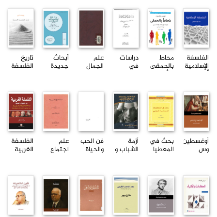
والح...
...
ا...
الفلسفة
محاط
دراسات
علم
أبحاث
تاريخ
الإسلامية
بالحمقى
في
الجمال
جديدة
الفلسفة
أحمد
؛ الأنماط
الفلسفة
لدى
في
الحديثة
فؤاد...
الأربعة...
المعاصرة
مدرسة
الفهم
يوسف
...
فرانكفور
الإنساني..
ك...
ت...
.
أوغسطين
بحث في
أزمة
فن الحب
علم
الفلسفة
وس
المعطيا
الشباب و
والحياة
اجتماع
الغربية
ت
مشاكلة
سلامة
وفلسفة
من
المباشرة
بين
موسى
إميل
التنوير
للوعي...
الواق...
دوركه...
إلى...