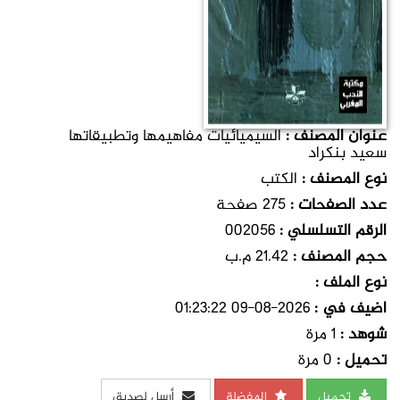
عنوان المصنف :
السيميائيات مفاهيمها وتطبيقاتها
سعيد بنكراد
نوع المصنف :
الكتب
عدد الصفحات :
275 صفحة
الرقم التسلسلي :
002056
حجم المصنف :
21.42 م.ب
نوع الملف :
اضيف في :
2026-08-09 01:23:22
شوهد :
1 مرة
تحميل :
0 مرة
تحميل
المفضلة
أرسل لصديق