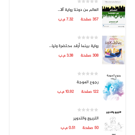
العالم من دوننا رواية آلا...
357
صفحة
7.32
م.ب
رواية بينما أرقد محتضرة وليا...
308
صفحة
3.38
م.ب
رجوع الموجة
122
صفحة
10.92
م.ب
التربيع والتدوير
50
صفحة
0.51
م.ب